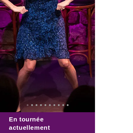
En tournée
actuellement